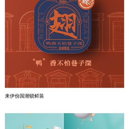
来伊份国潮锁鲜装