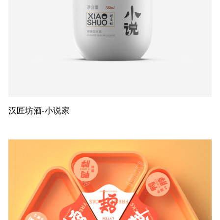
汉匠坊酒-小说家